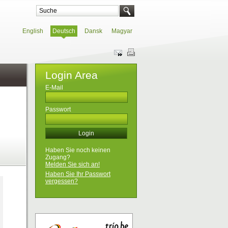
English
Deutsch
Dansk
Magyar
Login Area
E-Mail
Passwort
Haben Sie noch keinen
Zugang?
Melden Sie sich an!
Haben Sie Ihr Passwort
vergessen?