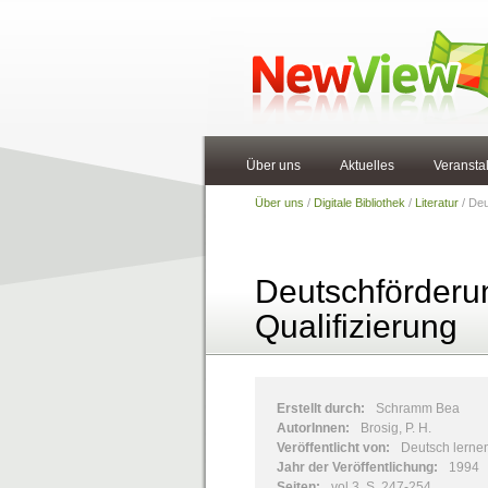
Über uns
Aktuelles
Veransta
Über uns
/
Digitale Bibliothek
/
Literatur
/ Deu
Deutschförderun
Qualifizierung
Erstellt durch:
Schramm Bea
AutorInnen:
Brosig, P. H.
Veröffentlicht von:
Deutsch lerne
Jahr der Veröffentlichung:
1994
Seiten:
vol.3, S. 247-254