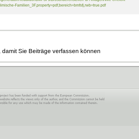
imische-Familien_3F,property=pdf,bereich=bmfsfj,rwb=true.pdf
, damit Sie Beiträge verfassen können