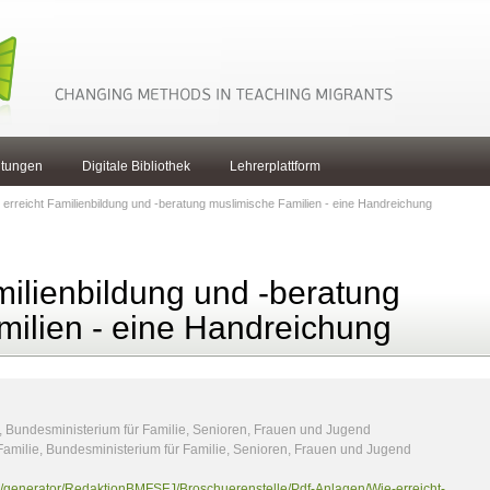
ltungen
Digitale Bibliothek
Lehrerplattform
 erreicht Familienbildung und -beratung muslimische Familien - eine Handreichung
milienbildung und -beratung
milien - eine Handreichung
 Bundesministerium für Familie, Senioren, Frauen und Jugend
amilie, Bundesministerium für Familie, Senioren, Frauen und Jugend
fj/generator/RedaktionBMFSFJ/Broschuerenstelle/Pdf-Anlagen/Wie-erreicht-