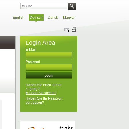
English
Deutsch
Dansk
Magyar
Login Area
E-Mail
Passwort
Haben Sie noch keinen
Zugang?
Melden Sie sich an!
Haben Sie Ihr Passwort
vergessen?