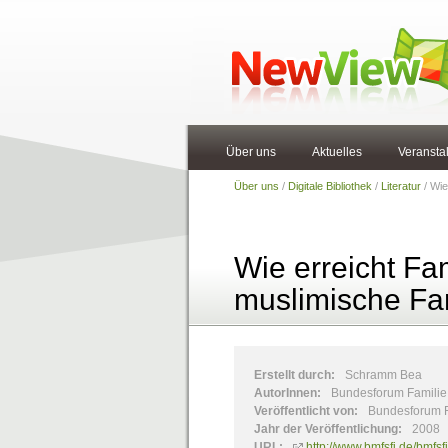
Über uns
Aktuelles
Veransta
Über uns
/
Digitale Bibliothek
/
Literatur
/ Wie
Wie erreicht Fa
muslimische Fa
Erstellt durch:
Schramm Bea
AutorInnen:
Bundesforum Familie,
Veröffentlicht von:
Bundesforum F
Jahr der Veröffentlichung:
2008
URL:
http://www.bmfsfj.de/bmfs