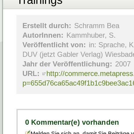
Trainings
Erstellt durch:
Schramm Bea
AutorInnen:
Kammhuber, S.
Veröffentlicht von:
in: Sprache, K
DUV (jetzt Gabler Verlag) Wiesbad
Jahr der Veröffentlichung:
2007
URL:
http://commerce.metapress.
p=655d76ca65ac49f1b1c9bee3ac1
0 Kommentar(e) vorhanden
Melden Sie sich an, damit Sie Beiträge