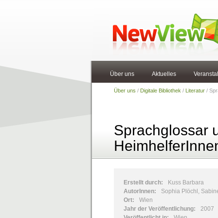
Über uns
Aktuelles
Veransta
Über uns
/
Digitale Bibliothek
/
Literatur
/ Spr
Sprachglossar u
HeimhelferInne
Erstellt durch:
Kuss Barbara
AutorInnen:
Sophia Plöchl, Sabin
Ort:
Wien
Jahr der Veröffentlichung:
2007
Veröffentlicht in:
Wien