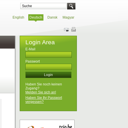
English
Deutsch
Dansk
Magyar
Login Area
E-Mail
Passwort
Haben Sie noch keinen
Zugang?
Melden Sie sich an!
Haben Sie Ihr Passwort
vergessen?