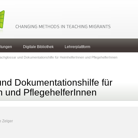
ltungen
Digitale Bibliothek
Lehrerplattform
achglossar und Dokumentationshilfe für HeimhelferInnen und PflegehelferInnen
nd Dokumentationshilfe für
n und PflegehelferInnen
e Zelger