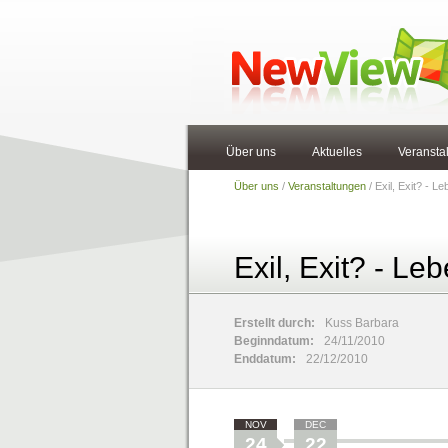
Über uns
Aktuelles
Veransta
Über uns
/
Veranstaltungen
/ Exil, Exit? - L
Exil, Exit? - L
Erstellt durch:
Kuss Barbara
Beginndatum:
24/11/2010
Enddatum:
22/12/2010
NOV
DEC
24
22