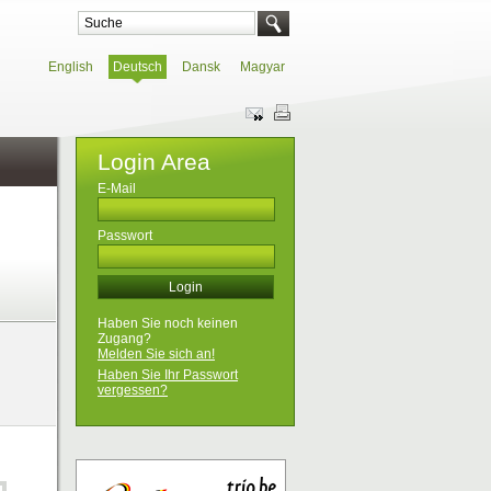
English
Deutsch
Dansk
Magyar
Login Area
E-Mail
Passwort
Haben Sie noch keinen
Zugang?
Melden Sie sich an!
Haben Sie Ihr Passwort
vergessen?