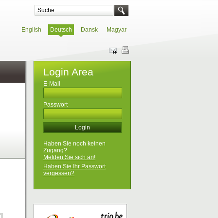
English
Deutsch
Dansk
Magyar
Login Area
E-Mail
Passwort
Haben Sie noch keinen
Zugang?
Melden Sie sich an!
Haben Sie Ihr Passwort
vergessen?