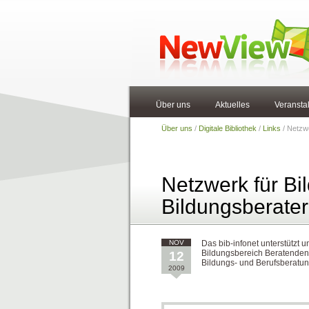
Über uns
Aktuelles
Veransta
Über uns
/
Digitale Bibliothek
/
Links
/ Netzwe
Netzwerk für Bi
Bildungsberater
NOV
Das bib-infonet unterstützt
12
Bildungsbereich Beratenden/ 
Bildungs- und Berufsberatun
2009