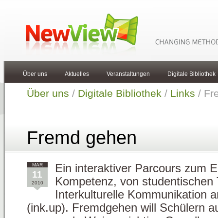
Über uns
Aktuelles
Veranstaltungen
Digitale Bibliothek
Über uns
/
Digitale Bibliothek
/
Links
/ Fr
Fremd gehen
MAR
Ein interaktiver Parcours zum Er
11
Kompetenz, von studentischen Tr
2010
Interkulturelle Kommunikation a
(ink.up). Fremdgehen will Schülern a