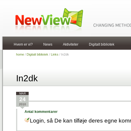
Hvem er vi?
News
Aktiviteter
Digitalt bibliotek
home
/
Digitalt bibliotek
/
Links
/ In2dk
In2dk
MAR
24
2010
Antal kommentarer
Login, så De kan tilføje deres egne kom