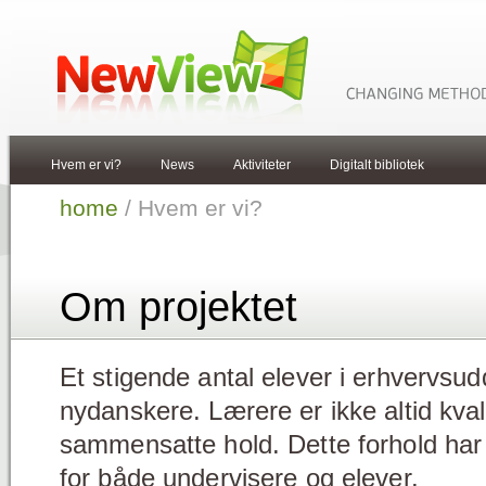
Hvem er vi?
News
Aktiviteter
Digitalt bibliotek
home
/ Hvem er vi?
Om projektet
Et stigende antal elever i erhvervsu
nydanskere. Lærere er ikke altid kvali
sammensatte hold. Dette forhold ha
for både undervisere og elever.