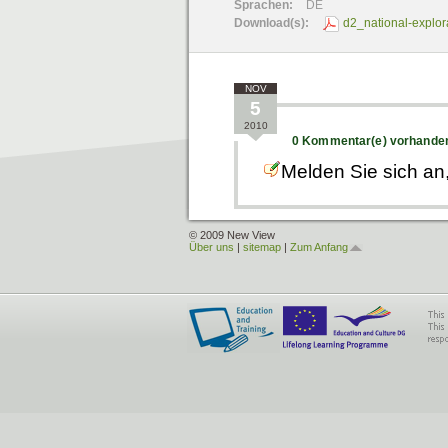
Sprachen:
DE
Download(s):
d2_national-explo
NOV
5
2010
0 Kommentar(e) vorhande
Melden Sie sich an
© 2009 New View
Über uns
|
sitemap
|
Zum Anfang