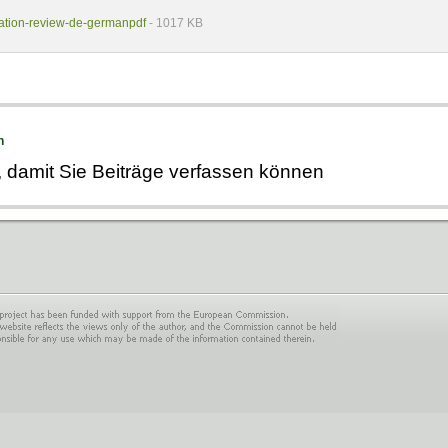
ration-review-de-germanpdf
- 1017 KB
n
, damit Sie Beiträge verfassen können