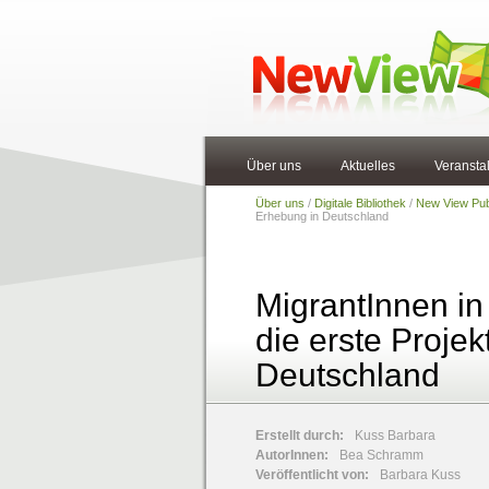
Über uns
Aktuelles
Veransta
Über uns
/
Digitale Bibliothek
/
New View Pub
Erhebung in Deutschland
MigrantInnen in
die erste Proje
Deutschland
Erstellt durch:
Kuss Barbara
AutorInnen:
Bea Schramm
Veröffentlicht von:
Barbara Kuss