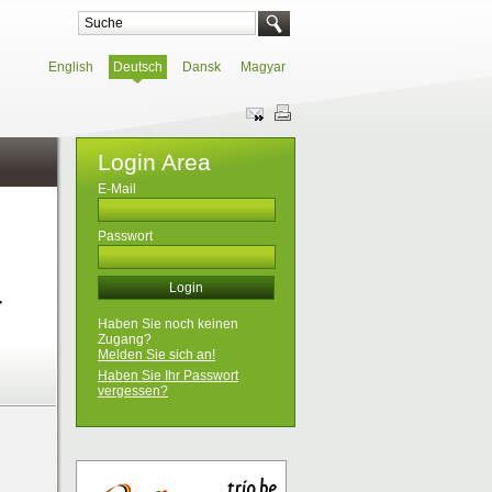
English
Deutsch
Dansk
Magyar
Login Area
E-Mail
Passwort
r
Haben Sie noch keinen
Zugang?
Melden Sie sich an!
Haben Sie Ihr Passwort
vergessen?