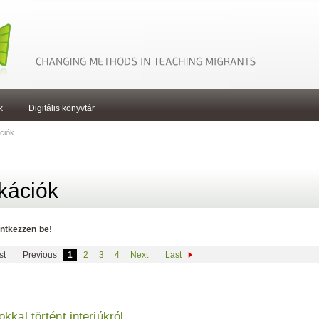
k
Digitális könyvtár
ciók
kációk
entkezzen be!
st
Previous
1
2
3
4
Next
Last
kal történt interjúkról