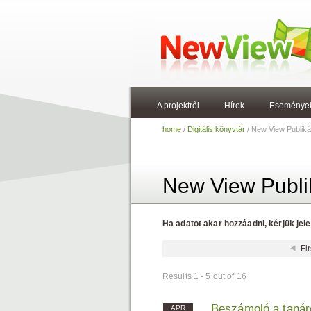
A projektről
Hírek
Eseménye
home
/
Digitális könyvtár
/ New View Publiká
New View Publi
Ha adatot akar hozzáadni, kérjük jel
Fir
Results 1 - 5 out of 16
Beszámoló a tanárok
APR