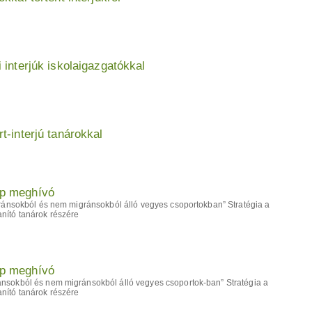
interjúk iskolaigazgatókkal
-interjú tanárokkal
p meghívó
igránsokból és nem migránsokból álló vegyes csoportokban” Stratégia a
nító tanárok részére
p meghívó
ánsokból és nem migránsokból álló vegyes csoportok-ban” Stratégia a
nító tanárok részére