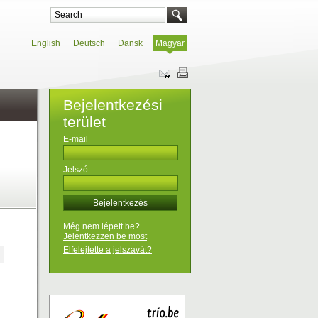
English
Deutsch
Dansk
Magyar
Bejelentkezési
terület
E-mail
Jelszó
Még nem lépett be?
Jelentkezzen be most
Elfelejtette a jelszavát?