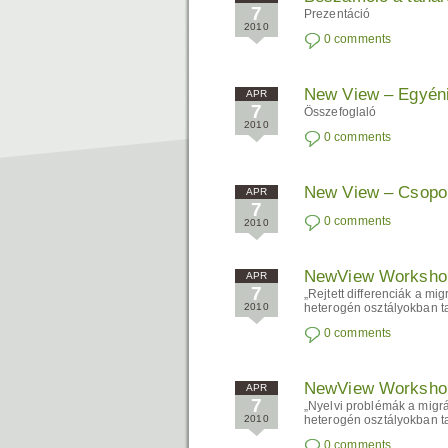
7
Prezentáció
2010
0 comments
New View – Egyéni 
APR
7
Összefoglaló
2010
0 comments
New View – Csoport
APR
7
0 comments
2010
NewView Worksho
APR
7
„Rejtett differenciák a m
2010
heterogén osztályokban ta
0 comments
NewView Worksho
APR
7
„Nyelvi problémák a migr
2010
heterogén osztályokban ta
0 comments